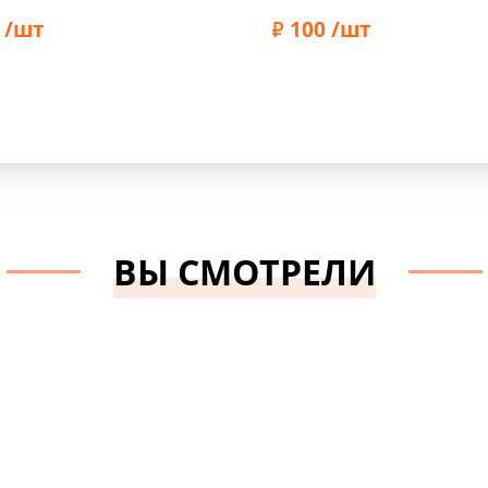
леный, арт.
1,8 см, цвет серый,
.019
 /шт
568204.L
100 /шт
Marbet
Бренд:
Marbet
ВЫ СМОТРЕЛИ