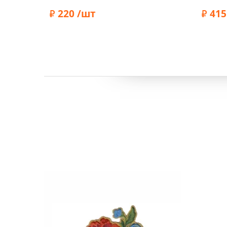
см, цвет белый/черный,
см, зе
21548
220 /шт
565278
415
Бренд:
Бренд:
HKM