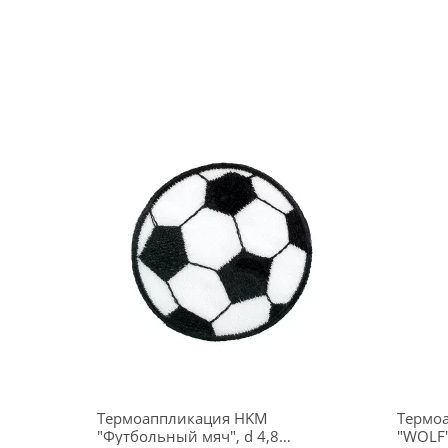
Термоаппликация HKM
Термоа
"Футбольный мяч", d 4,8
"WOLF"