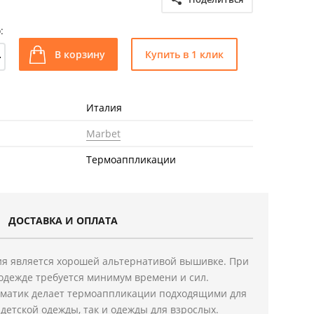
:
+
В корзину
Купить в 1 клик
Италия
Marbet
Термоаппликации
ДОСТАВКА И ОПЛАТА
я является хорошей альтернативой вышивке. При
одежде требуется минимум времени и сил.
ематик делает термоаппликации подходящими для
детской одежды, так и одежды для взрослых.