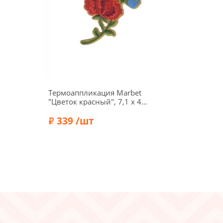
Термоаппликация Marbet
"Цветок красный", 7,1 х 4,8
см, 565296
339 /шт
Бренд:
Marbet