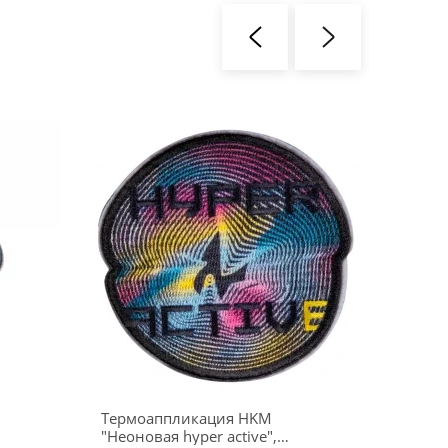
Термоаппликация HKM
Термо
"Неоновая hyper active",
"Ромаш