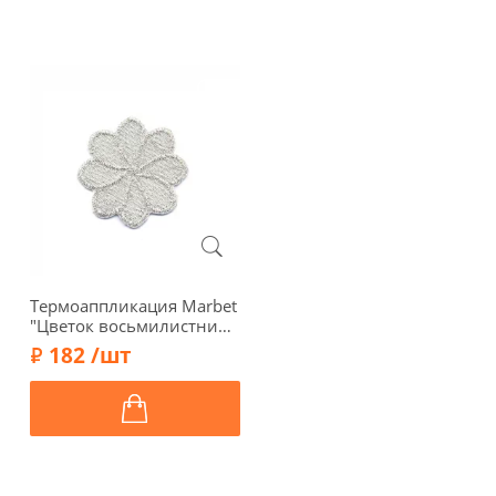
Термоаппликация Marbet
"Цветок восьмилистник",
3 х 3 см, серебро,
182 /шт
569205.W