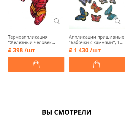
Термоаппликация
Аппликации пришивные
А
"Железный человек
"Бабочки с камнями", 12
л
летящий", 8 x 4,1 см, арт.
шт. в наборе
ц
398 /шт
1 430 /шт
33896
ВЫ СМОТРЕЛИ