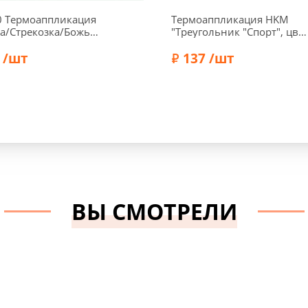
0 Термоаппликация
Термоаппликация HKM
а/Стрекозка/Божья
"Треугольник "Спорт", цве
а"
красный, 5,5 x 5,5 x 5,5 см,
м/3,3х3см/2х2см,
 /шт
арт. 21811/4
137 /шт
Prym
Prym
Бренд:
HKM
ВЫ СМОТРЕЛИ