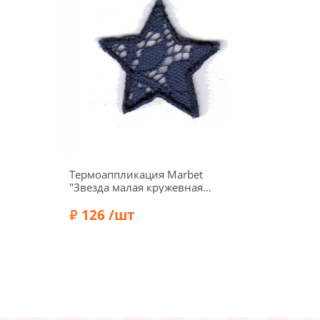
Термоаппликация Marbet
"Звезда малая кружевная
синяя", 3,5 x 3,5 см,
569524.C
126 /шт
Бренд:
Marbet