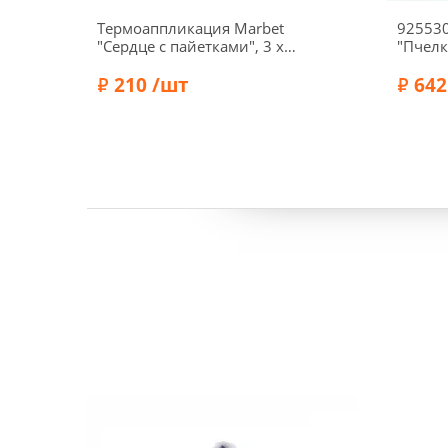
Термоаппликация Marbet
92553
"Сердце с пайетками", 3 х
"Пчелк
3,6 см, розовый, 569561.F
коровк
210 /шт
2,8х4с
642
3шт., 
Бренд:
Marbet
Бренд: