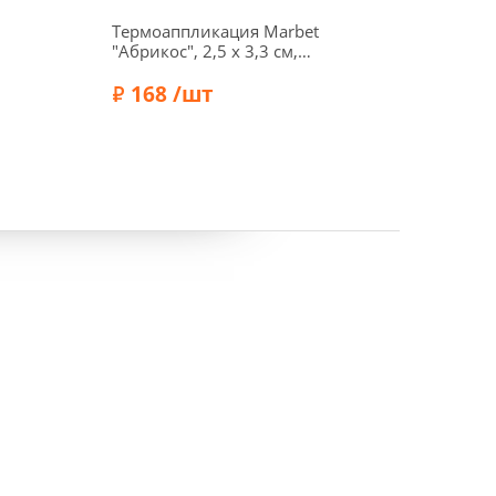
Термоаппликация Marbet
Термо
т
"Абрикос", 2,5 х 3,3 см,
"Лист 
569323
см, т
168 /шт
20
Бренд: