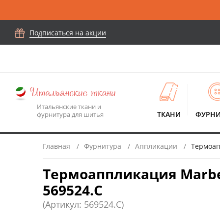
Подписаться на акции
Итальянские ткани и
ТКАНИ
ФУРНИ
фурнитура для шитья
Главная
Фурнитура
Аппликации
Термоапп
Термоаппликация Marbet 
569524.C
(Артикул: 569524.C)