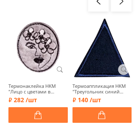
Термонаклейка HKM
Термоаппликация HKM
Т
"Лицо с цветами в
"Треугольник синий
"
овале", 4,6 х 5,4 см, цвет
малый", 3,7 х 3,8 см,
п
282 /шт
140 /шт
розовый, 43027
39474
6
4