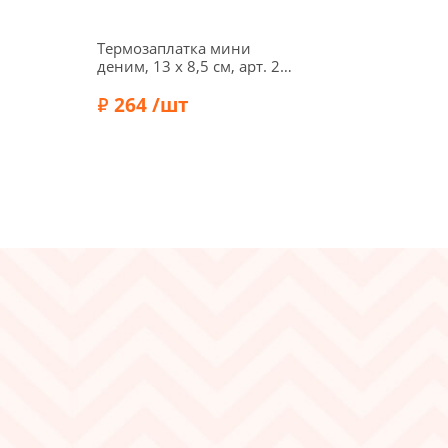
Термозаплатка мини
деним, 13 х 8,5 см, арт. 29-
М/047, темно-синий
264 /шт
Бренд:
Marbet