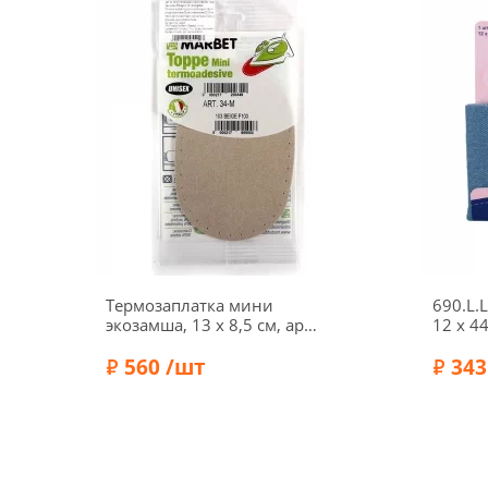
Термозаплатка мини
690.L.
экозамша, 13 х 8,5 см, арт.
12 х 4
34-М/103, темно-бежевый
хлопок
560 /шт
деним,
343
Бренд:
Marbet