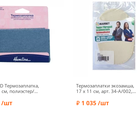
LD Термозаплатка,
Термозаплатки экозамша,
4 см, полиэстер/
17 х 11 см, арт. 34-А/002,
, цвет светлый
кремовый
 Hemline
 /шт
1 035 /шт
Бренд:
Marbet