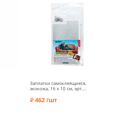
Заплатки самоклеящиеся,
Термо
экокожа, 16 х 10 см, арт.
х 10,5
423/052, серебряный
черны
462 /шт
30
Бренд: