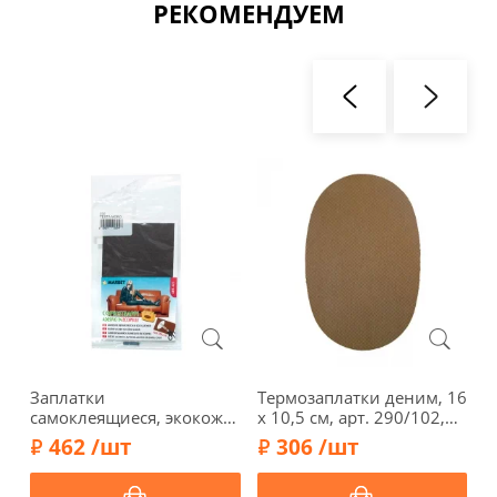
РЕКОМЕНДУЕМ
Заплатки
Термозаплатки деним, 16
9
самоклеящиеся, экокожа,
х 10,5 см, арт. 290/102,
т
16 х 10 см, арт. 423/030,
цвет дерева
д
462 /шт
306 /шт
темно-коричневый
2