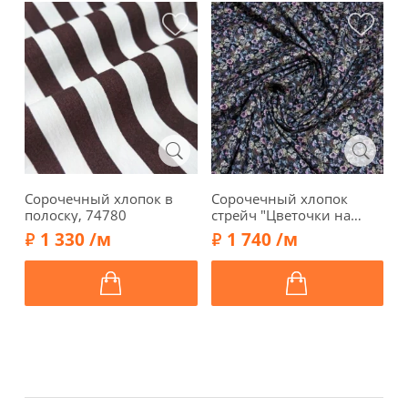
Сорочечный хлопок в
Сорочечный хлопок
Х
полоску, 74780
стрейч "Цветочки на
о
черно-синем фоне",
к
1 330 /м
1 740 /м
1092309