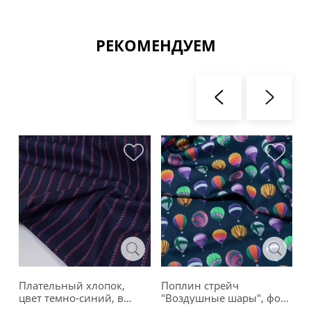
РЕКОМЕНДУЕМ
Плательный хлопок,
Поплин стрейч
С
цвет темно-синий, в
"Воздушные шары", фон
"
белую и красную
сине-фиолетовый, 01002