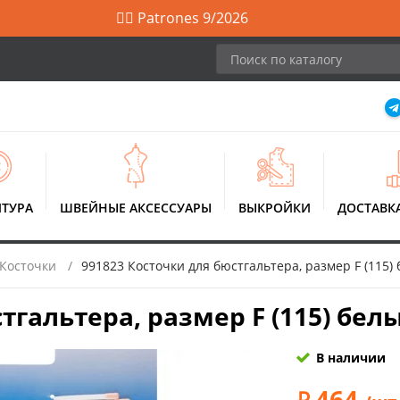
🙋‍♀️ Patrones 9/2026
ТУРА
ШВЕЙНЫЕ АКСЕССУАРЫ
ВЫКРОЙКИ
ДОСТАВК
Косточки
991823 Косточки для бюстгальтера, размер F (115)
тгальтера, размер F (115) бел
В наличии
464