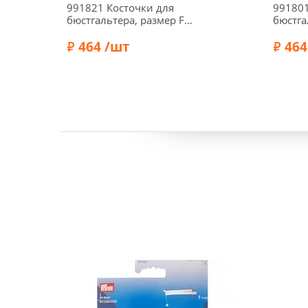
991821 Косточки для
991801
бюстгальтера, размер F
бюстга
(105) белый цв. Prym
(75) б
464 /шт
464
Бренд:
Бренд:
Prym