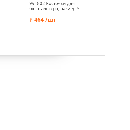
991802 Косточки для
99180
бюстгальтера, размер А
бюстга
(80) белый цв. Prym
(115) 
464 /шт
46
Бренд:
Prym
Бренд: