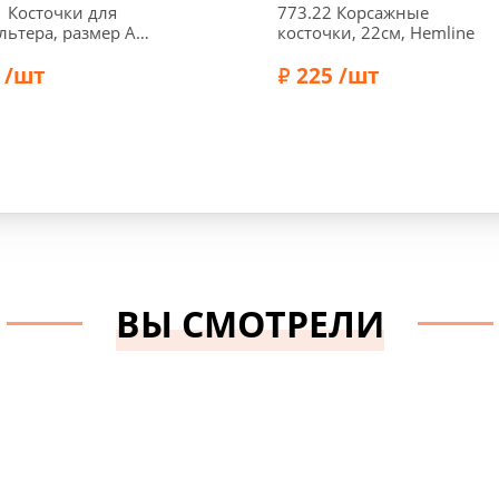
 Косточки для
773.22 Корсажные
льтера, размер А
косточки, 22см, Hemline
елый цв. Prym
 /шт
225 /шт
Prym
Бренд:
Hemline
ВЫ СМОТРЕЛИ