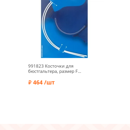
991823 Косточки для
бюстгальтера, размер F
(115) белый цв. Prym
464 /шт
Бренд:
Prym