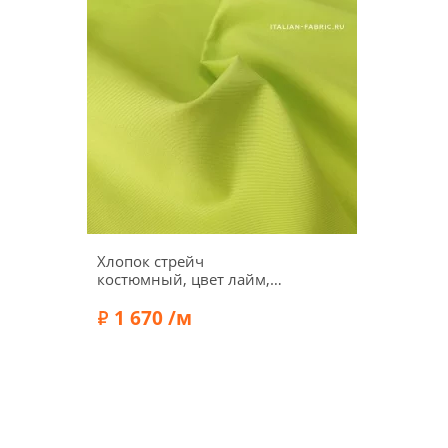
Хлопок стрейч
костюмный, цвет лайм,
01016-1
1 670 /м
Ширина:
150 см