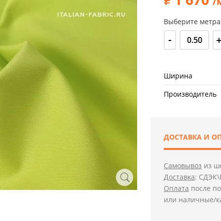
/
Выберите метра
-
Ширина
Производитель
ДОСТАВКА И О
Самовывоз
из шо
Доставка
: СДЭК\
Оплата
после по
или наличные/к