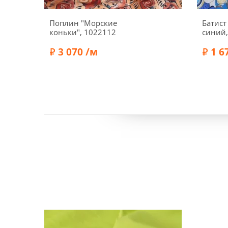
Поплин "Морские
Батист
коньки", 1022112
синий,
3 070 /м
1 6
Состав:
Хлопок 100%
Состав:
Ширина:
150 см
Ширин
Плотность:
147 г/м2