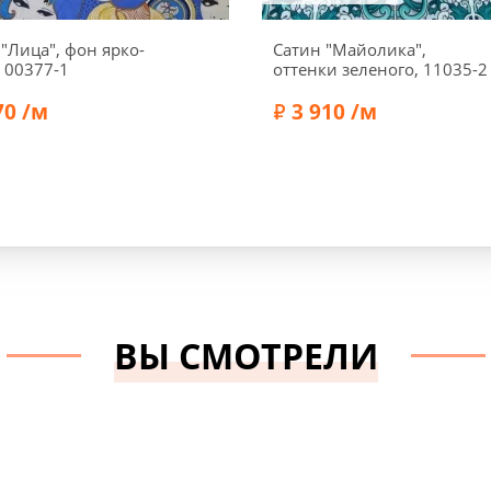
 "Лица", фон ярко-
Сатин "Майолика",
 00377-1
оттенки зеленого, 11035-2
70 /м
3 910 /м
Хлопок 70%, Шелк 30%
Состав:
Эластан 3%, Хлоп
а:
135 см
Ширина:
145 см
ВЫ СМОТРЕЛИ