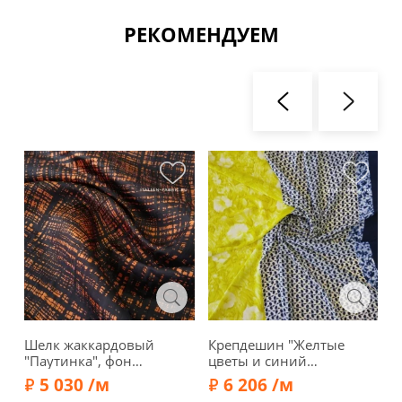
РЕКОМЕНДУЕМ
Шелк жаккардовый
Крепдешин "Желтые
Ш
"Паутинка", фон
цветы и синий
к
терракот, 02142-3
орнамент", 01750
ч
5 030 /м
6 206 /м