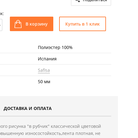
ж:
+
В корзину
Купить в 1 клик
Полиэстер 100%
Испания
Safisa
50 мм
ДОСТАВКА И ОПЛАТА
ого рисунка "в рубчик" классической цветовой
овышенную износостойкость,лента плотная, не