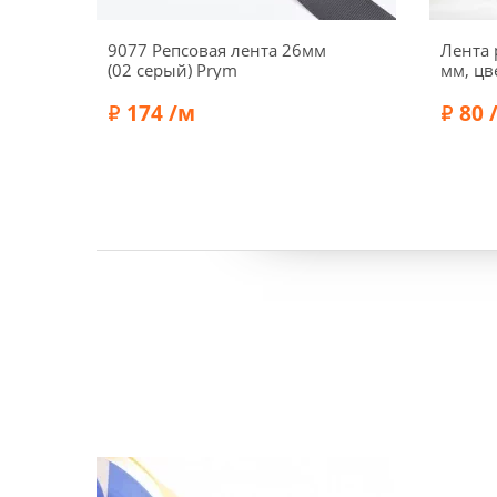
9077 Репсовая лента 26мм
Лента 
(02 серый) Prym
мм, цв
174 /м
80 
Состав:
Полиэстер 100%
Состав:
Бренд:
Prym
Бренд: