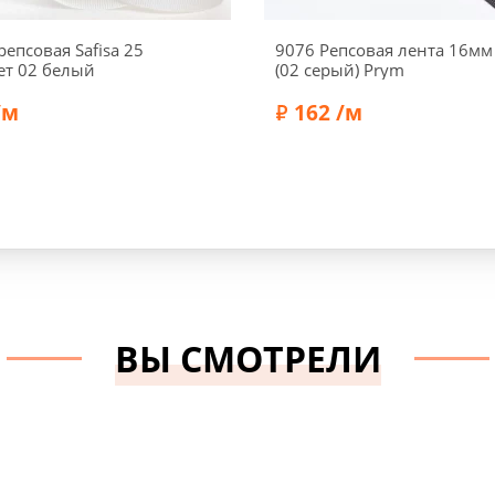
репсовая Safisa 25
9076 Репсовая лента 16мм
ет 02 белый
(02 серый) Prym
/м
162 /м
Полиэстер 100%
Состав:
Полиэстер 100%
Safisa
Бренд:
Prym
ВЫ СМОТРЕЛИ