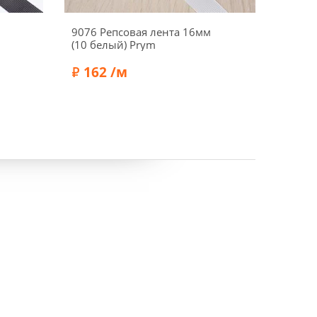
9076 Репсовая лента 16мм
Лента 
(10 белый) Prym
мм, цв
зелен
162 /м
15
Состав:
Полиэстер 100%
Состав
Бренд:
Prym
Бренд: