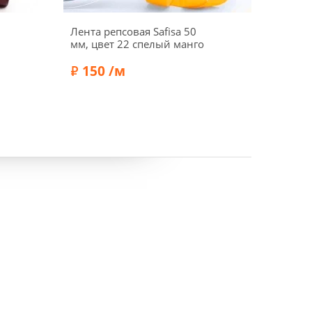
Лента репсовая Safisa 50
9077 
мм, цвет 22 спелый манго
(43 з
150 /м
17
Состав:
Полиэстер 100%
Состав
Бренд:
Safisa
Бренд: