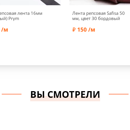
епсовая лента 16мм
Лента репсовая Safisa 50
рый) Prym
мм, цвет 30 бордовый
 /м
150 /м
Полиэстер 100%
Состав:
Полиэстер 100%
Prym
Бренд:
Safisa
ВЫ СМОТРЕЛИ