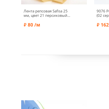
Лента репсовая Safisa 25
9076 Р
мм, цвет 21 персиковый
(02 се
айвори
80 /м
162
Состав:
Полиэстер 100%
Состав:
Бренд:
Safisa
Бренд: