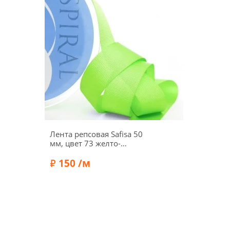
Лента репсовая Safisa 50
мм, цвет 73 желто-
зеленый
150 /м
Состав:
Полиэстер 100%
Бренд:
Safisa