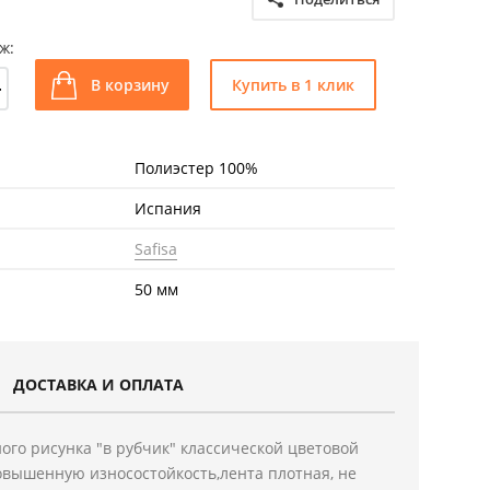
ж:
+
В корзину
Купить в 1 клик
Полиэстер 100%
Испания
Safisa
50 мм
ДОСТАВКА И ОПЛАТА
ого рисунка "в рубчик" классической цветовой
овышенную износостойкость,лента плотная, не