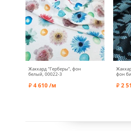
Жаккард "Герберы", фон
Жаккар
белый, 00022-3
фон б
4 610 /м
2 5
Состав:
Вискоза 70%, Ацетат 30%
Состав:
Ширина:
140 см