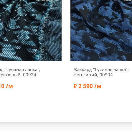
д "Гусиная лапка",
Жаккард "Гусиная лапка",
ирюзовый, 00924
фон синий, 00904
10 /м
2 590 /м
Вискоза 30%, Полиэстер
Состав:
Вискоза 50%, Пол
70%
20%, Ацетат 30%