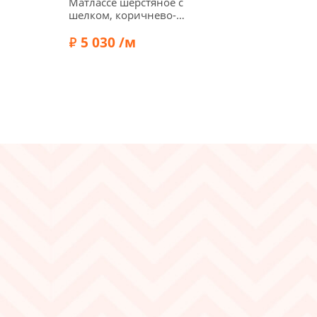
Матлассе шерстяное с
шелком, коричнево-
золотые пятна на черном,
00985
5 030 /м
Состав:
Шерсть 50%, Шелк 50%
Ширина:
140 см