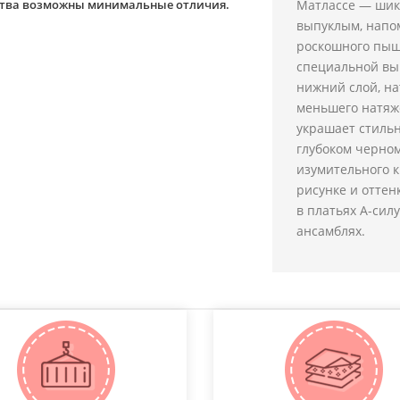
йства возможны минимальные отличия.
Матлассе — шик
выпуклым, напо
роскошного пыш
специальной вы
нижний слой, на
меньшего натяж
украшает стильн
глубоком черном
изумительного 
рисунке и оттен
в платьях А-сил
ансамблях.