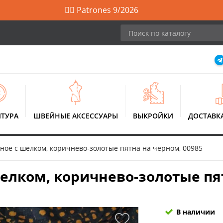
🙋‍♀️ Patrones 9/2026
ТУРА
ШВЕЙНЫЕ АКСЕССУАРЫ
ВЫКРОЙКИ
ДОСТАВК
ное с шелком, коричнево-золотые пятна на черном, 00985
елком, коричнево-золотые пят
В наличии