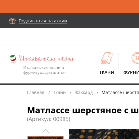
Подписаться на акции
Итальянские ткани и
ТКАНИ
ФУРНИ
фурнитура для шитья
Главная
Ткани
Жаккард
Матлассе шерстя
Матлассе шерстяное с ш
(Артикул: 00985)