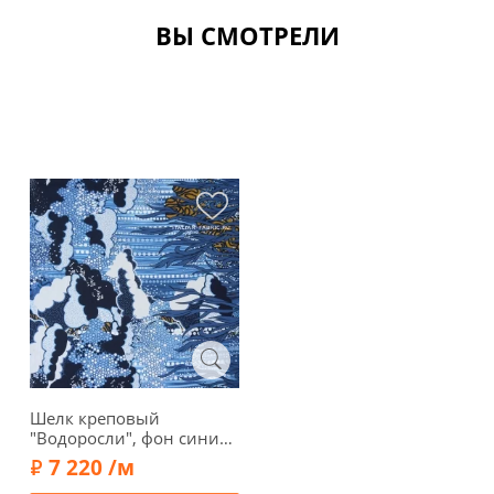
ВЫ СМОТРЕЛИ
Шелк креповый
"Водоросли", фон синий,
00707-2
7 220 /м