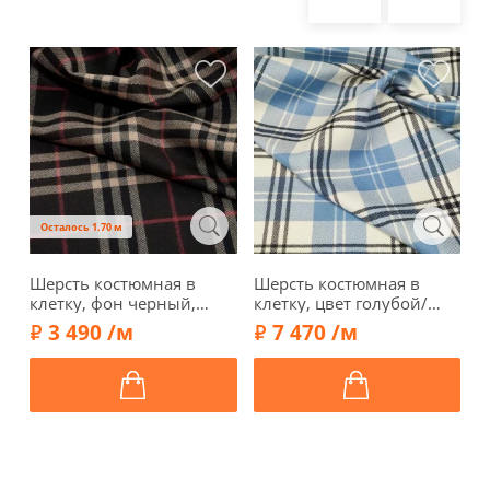
Осталось 1.70 м
Шерсть костюмная в
Шерсть костюмная в
Т
клетку, фон черный,
клетку, цвет голубой/
с
48752
молочный/черный,
1
3 490 /м
7 470 /м
1052402