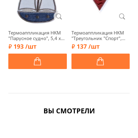
Термоаппликация HKM
Термоаппликация HKM
Т
"Парусное судно", 5,4 х
"Треугольник "Спорт",
"
7,5 см, 39420
цвет красный, 5,5 x 5,5 x
5
193 /шт
137 /шт
5,5 см, арт. 21811/4
ВЫ СМОТРЕЛИ