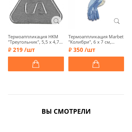
Термоаппликация HKM
Термоаппликация Marbet
Т
"Треугольник", 5,5 х 4,7
"Колибри", 6 х 7 см,
"
см, цвет серый, 38629-8
569876.А
1
219 /шт
350 /шт
ВЫ СМОТРЕЛИ