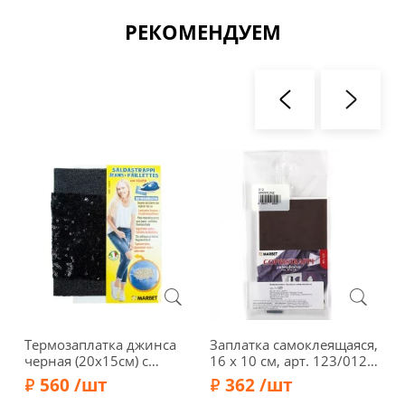
РЕКОМЕНДУЕМ
Термозаплатка джинса
Заплатка самоклеящаяся,
З
черная (20х15см) с
16 х 10 см, арт. 123/012,
"
черными пайетками
коричневый
и
560 /шт
362 /шт
(15х10см), 120-Р/798
ш