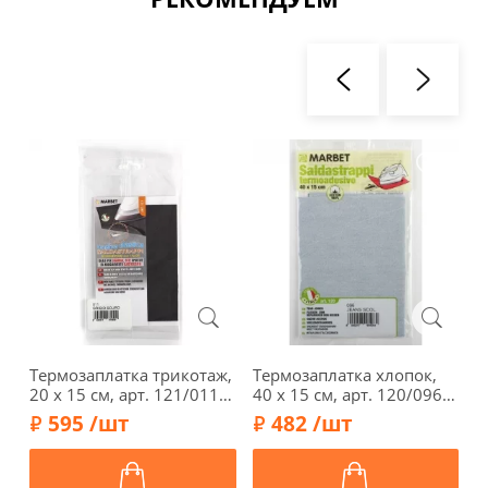
Термозаплатка трикотаж,
Термозаплатка хлопок,
Т
20 х 15 см, арт. 121/011,
40 х 15 см, арт. 120/096,
2
темно-серый
обесцв. джинс меланж
с
595 /шт
482 /шт