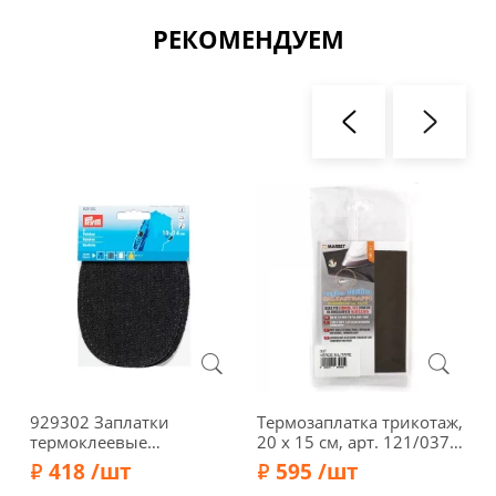
РЕКОМЕНДУЕМ
929302 Заплатки
Термозаплатка трикотаж,
З
термоклеевые
20 х 15 см, арт. 121/037,
с
джинсовые 10*14см,
зеленый милитари
п
418 /шт
595 /шт
2шт, черный цв. Prym
3