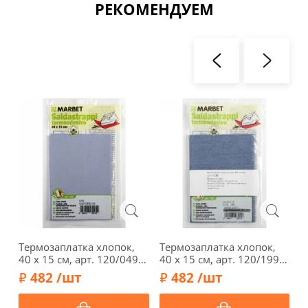
РЕКОМЕНДУЕМ
Термозаплатка хлопок,
Термозаплатка хлопок,
З
40 х 15 см, арт. 120/049,
40 х 15 см, арт. 120/199,
1
серо-синий
джинс потертый (клей на
с
482 /шт
482 /шт
лиц. стор.)