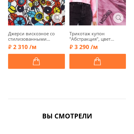
Джерси вискозное со
Трикотаж купон
Д
стилизованными
"Абстракция", цвет
с
цветами, фон молочный,
розово-сиреневый,
2 310 /м
3 290 /м
012415
1032230к
ВЫ СМОТРЕЛИ