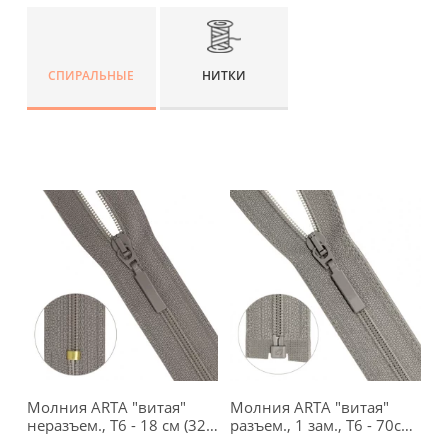
СПИРАЛЬНЫЕ
НИТКИ
Молния ARTA "витая"
Молния ARTA "витая"
неразъем., Т6 - 18 см (327
разъем., 1 зам., Т6 - 70см
кофейный), 253-18-327
(327 кофейный), 253-70-