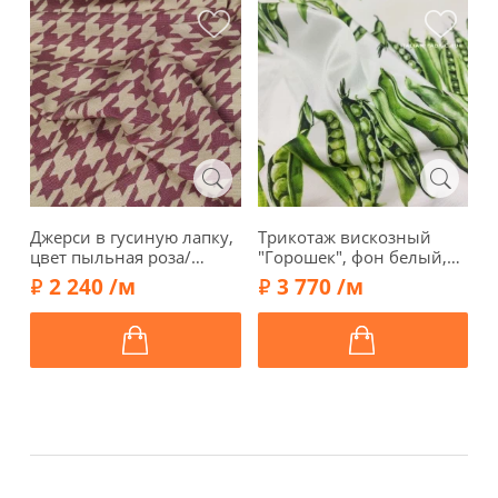
Джерси в гусиную лапку,
Трикотаж вискозный
Т
цвет пыльная роза/
"Горошек", фон белый,
ш
бежевый, 009003
01448-2
1
2 240 /м
3 770 /м