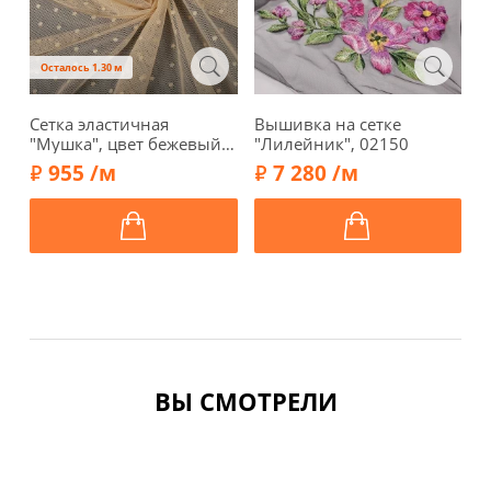
Осталось 1.30 м
Сетка эластичная
Вышивка на сетке
С
"Мушка", цвет бежевый,
"Лилейник", 02150
к
TBY.00128-03
955 /м
7 280 /м
ВЫ СМОТРЕЛИ