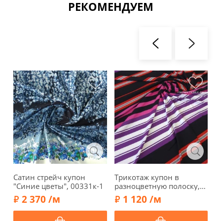
РЕКОМЕНДУЕМ
Сатин стрейч купон
Трикотаж купон в
Ф
"Синие цветы", 00331к-1
разноцветную полоску,
к
фон черный, 02015к
к
2 370 /м
1 120 /м
1