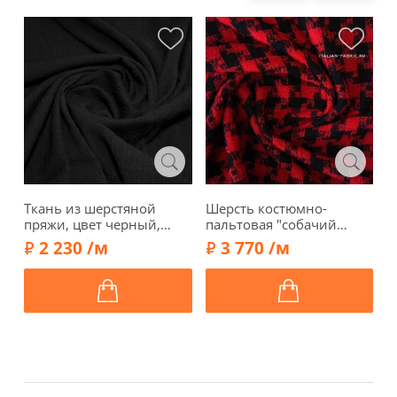
Ткань из шерстяной
Шерсть костюмно-
Т
пряжи, цвет черный,
пальтовая "собачий
б
01626
клык", цвет красный/
с
2 230 /м
3 770 /м
черный, 01278-1
1