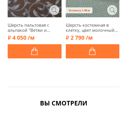
Осталось 1.40 м
Шерсть пальтовая с
Шерсть костюмная в
Б
альпакой "Ветви и
клетку, цвет молочный/
п
листья", фон
аквамариновый, 61543-2
о
4 050 /м
2 790 /м
коричневый, 00735-1
0
ВЫ СМОТРЕЛИ