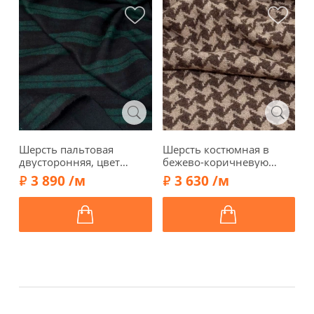
Шерсть пальтовая
Шерсть костюмная в
Ш
двусторонняя, цвет
бежево-коричневую
к
черно-синий, зеленые
гусиную лапку, 00403-2
ц
3 890 /м
3 630 /м
полосы, 1052410
1