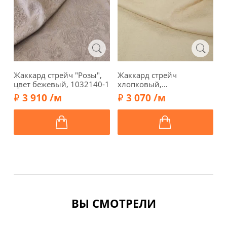
Жаккард стрейч "Розы",
Жаккард стрейч
Ж
цвет бежевый, 1032140-1
хлопковый,
х
однотонный, цвет
г
3 910 /м
3 070 /м
сливочный, 13092-1
ВЫ СМОТРЕЛИ