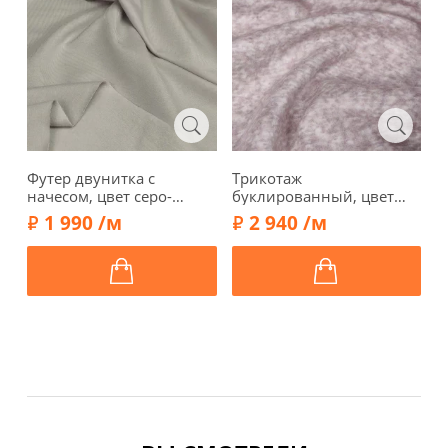
Футер двунитка с
Трикотаж
Т
начесом, цвет серо-
буклированный, цвет
"
бежевый, 1122410-2
серо-сиреневый, 61562
м
1 990 /м
2 940 /м