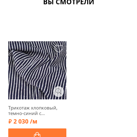
ВЫ СМОТРЕЛИ
Трикотаж хлопковый,
темно-синий с
молочными полосами,
2 030 /м
61636