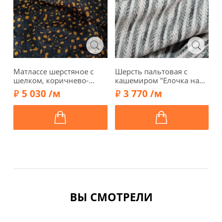
Матлассе шерстяное с
Шерсть пальтовая с
Ш
шелком, коричнево-
кашемиром "Елочка на
г
золотые пятна на
полосках", оттенки
ч
5 030 /м
3 770 /м
черном, 00985
серого, 00928
ф
ВЫ СМОТРЕЛИ